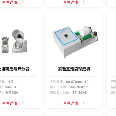
查看详情
查看详情
土壤研磨与筛分器
实验室滚筒球磨机
数量：
4只
主辊转速：
60-570rpm±10
容
格：
50ml~4L
单工位间距：
260~340mm
装
式：
变频调速
单罐最大载荷：
35~80KG
出
查看详情
查看详情