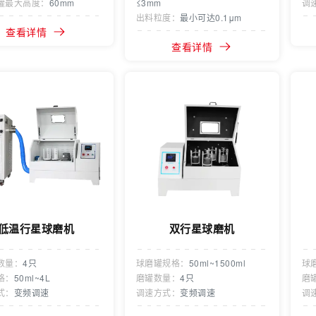
罐最大高度：
60mm
≤3mm
调
出料粒度：
最小可达0.1μm
查看详情
查看详情
低温行星球磨机
双行星球磨机
数量：
4只
球磨罐规格：
50ml~1500ml
球
格：
50ml~4L
磨罐数量：
4只
磨
式：
变频调速
调速方式：
变频调速
调