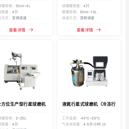
磨罐规格：
50ml~4L
球磨罐数量：
4只
罐数量：
4只
磨罐规格：
50ml~10L
速方式：
变频调速
调速方式：
变频调速
查看详情
查看详情
全方位生产型行星球磨机
液氮行星式球磨机（冷冻行
星球磨机）
磨罐规格：
2~25L
工作温度：
-40℃~20℃
罐数量：
4只
气体消耗量：
4-5升/小时 (0-