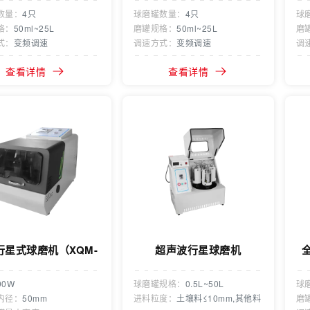
数量：
4只
球磨罐数量：
4只
球
格：
50ml~25L
磨罐规格：
50ml~25L
磨
式：
变频调速
调速方式：
变频调速
调
查看详情
查看详情
行星式球磨机（XQM-
超声波行星球磨机
0.2）
90W
球磨罐规格：
0.5L~50L
球
内径：
50mm
进料粒度：
土壤料≤10mm,其他料
磨