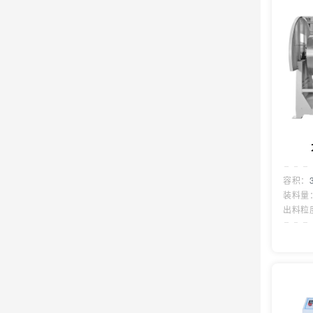
容积：
装料量
出料粒