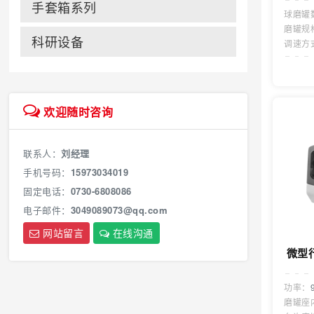
手套箱系列
球磨罐
磨罐规
科研设备
调速方
欢迎随时咨询
联系人：
刘经理
手机号码：
15973034019
固定电话：
0730-6808086
电子邮件：
3049089073@qq.com
网站留言
在线沟通
微型
功率：
磨罐座