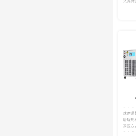
允许磨
球磨罐
磨罐规
调速方