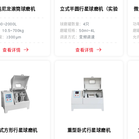
纯尼龙滚筒球磨机
立式半圆行星球磨机（实验
微
室型）
30~2000L
球磨罐数量：
4只
功
：
10.5~700kg
磨罐规格：
50ml~4L
磨
度：
≥300μm
调速方式：
变频调速
允
查看详情
查看详情
式方形行星球磨机
重型卧式行星球磨机