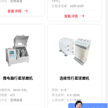
速方式：
变频调速
10℃)
匹配液氮罐：
30升/50升
查看详情
查看详情
微电脑行星球磨机
连续性行星球磨机
磨罐规格：
50ml~25L
筒数：
2~6
罐数量：
4只
筒全容积：
0.5~200L
速方式：
变频调速
公转功率：
1.1~75KW