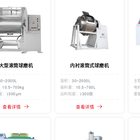
大型滚筒球磨机
内衬滚筒式球磨机
30~2000L
容积：
30~2000L
主
：
10.5~700kg
装料量：
10.5~700L
电
度：
≥300μm
出料粒度：
≥300目
重
查看详情
查看详情