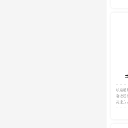
球磨罐
磨罐规
调速方