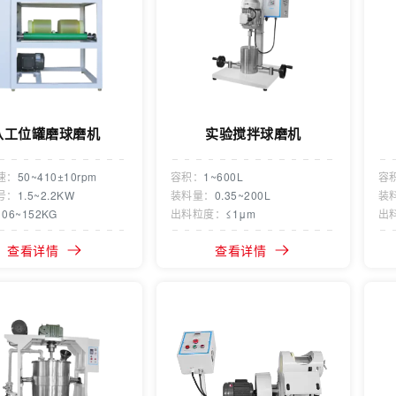
八工位罐磨球磨机
实验搅拌球磨机
速：
50~410±10rpm
容积：
1~600L
容
号：
1.5~2.2KW
装料量：
0.35~200L
装
106~152KG
出料粒度：
≤1μm
出
查看详情
查看详情