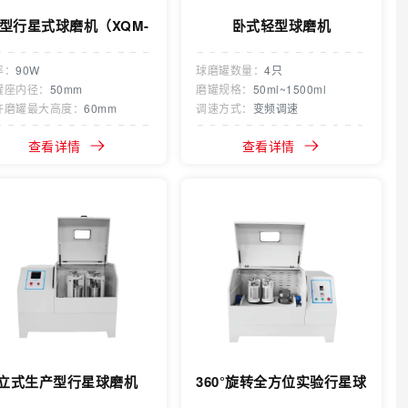
型行星式球磨机（XQM-
卧式轻型球磨机
0.2S手套箱专用款）
率：
90W
球磨罐数量：
4只
罐座内径：
50mm
磨罐规格：
50ml~1500ml
许磨罐最大高度：
60mm
调速方式：
变频调速
查看详情
查看详情
立式生产型行星球磨机
360°旋转全方位实验行星球
磨机