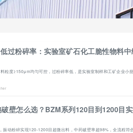
匀低过粉碎率：实验室矿石化工脆性物料中
料粒度≥150μm均匀可控，过粉碎率低，是实验室制样和工矿企业小
sher
壁怎么选？BZM系列120目到1200目
，振动粉碎实现120-1200目超微出料，中药破壁率超98%，全流程符