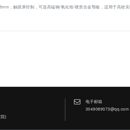
.01~8mm，触摸屏控制，可选高锰钢/氧化锆/硬质合金鄂板，适用于高校
r
电子邮箱
3049089073@qq.com
院)