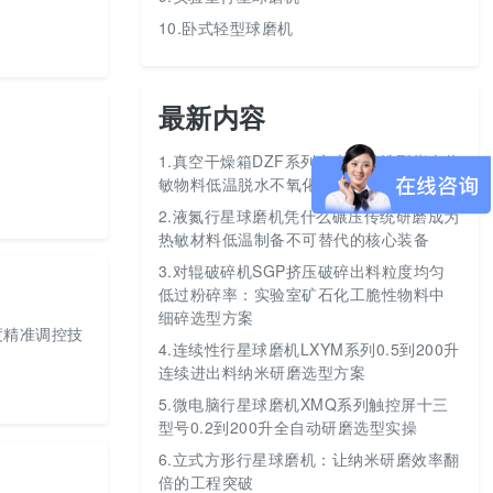
10.卧式轻型球磨机
最新内容
1.
真空干燥箱DZF系列六大型号选型指南热
敏物料低温脱水不氧化
2.
液氮行星球磨机凭什么碾压传统研磨成为
热敏材料低温制备不可替代的核心装备
3.
对辊破碎机SGP挤压破碎出料粒度均匀
低过粉碎率：实验室矿石化工脆性物料中
细碎选型方案
度精准调控技
4.
连续性行星球磨机LXYM系列0.5到200升
连续进出料纳米研磨选型方案
5.
微电脑行星球磨机XMQ系列触控屏十三
型号0.2到200升全自动研磨选型实操
6.
立式方形行星球磨机：让纳米研磨效率翻
倍的工程突破