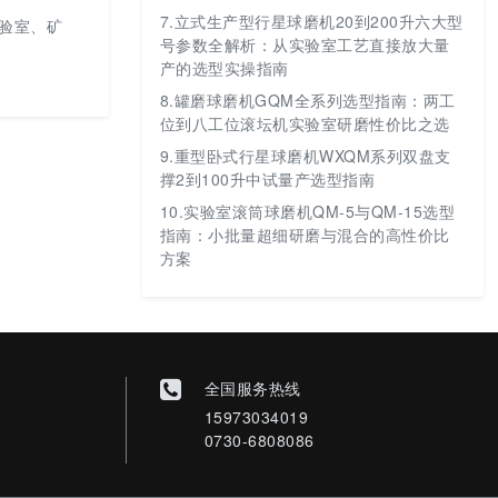
7.
立式生产型行星球磨机20到200升六大型
实验室、矿
号参数全解析：从实验室工艺直接放大量
产的选型实操指南
8.
罐磨球磨机GQM全系列选型指南：两工
位到八工位滚坛机实验室研磨性价比之选
9.
重型卧式行星球磨机WXQM系列双盘支
撑2到100升中试量产选型指南
10.
实验室滚筒球磨机QM-5与QM-15选型
指南：小批量超细研磨与混合的高性价比
方案
全国服务热线
15973034019
0730-6808086