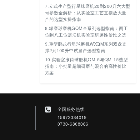
7.
立式生产型行星球磨机20到200升六大型
号参数全解析：从实验室工艺直接放大量
产的选型实操指南
8.
罐磨球磨机GQM全系列选型指南：两工
位到八工位滚坛机实验室研磨性价比之选
9.
重型卧式行星球磨机WXQM系列双盘支
撑2到100升中试量产选型指南
10.
实验室滚筒球磨机QM-5与QM-15选型
指南：小批量超细研磨与混合的高性价比
方案
全国服务热线
15973034019
0730-6808086