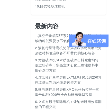
10.卧式轻型球磨机
最新内容
1.
真空干燥箱DZF系列六大型号选型指南热
敏物料低温脱水不氧化
2.
液氮行星球磨机凭什么碾压传统研磨成为
热敏材料低温制备不可替代的核心装备
3.
对辊破碎机SGP挤压破碎出料粒度均匀
低过粉碎率：实验室矿石化工脆性物料中
细碎选型方案
4.
连续性行星球磨机LXYM系列0.5到200升
连续进出料纳米研磨选型方案
5.
微电脑行星球磨机XMQ系列触控屏十三
型号0.2到200升全自动研磨选型实操
6.
立式方形行星球磨机：让纳米研磨效率翻
倍的工程突破