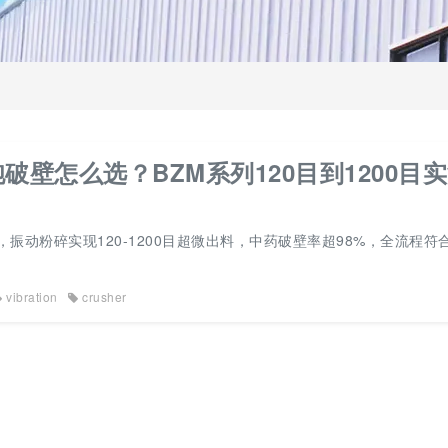
壁怎么选？BZM系列120目到1200目
，振动粉碎实现120-1200目超微出料，中药破壁率超98%，全流程符
vibration
crusher