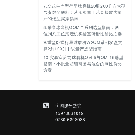
7.
立式生产型行星球磨机20到200升六大型
号参数全解析：从实验室工艺直接放大量
产的选型实操指南
8.
罐磨球磨机GQM全系列选型指南：两工
位到八工位滚坛机实验室研磨性价比之选
9.
重型卧式行星球磨机WXQM系列双盘支
撑2到100升中试量产选型指南
10.
实验室滚筒球磨机QM-5与QM-15选型
指南：小批量超细研磨与混合的高性价比
方案
全国服务热线
15973034019
0730-6808086