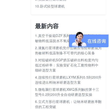
10.卧式轻型球磨机
最新内容
1.
真空干燥箱DZF系列六大型号选型指南热
敏物料低温脱水不氧化
2.
液氮行星球磨机凭什么碾压传统研磨成为
热敏材料低温制备不可替代的核心装备
3.
对辊破碎机SGP挤压破碎出料粒度均匀
低过粉碎率：实验室矿石化工脆性物料中
细碎选型方案
4.
连续性行星球磨机LXYM系列0.5到200升
连续进出料纳米研磨选型方案
5.
微电脑行星球磨机XMQ系列触控屏十三
型号0.2到200升全自动研磨选型实操
6.
立式方形行星球磨机：让纳米研磨效率翻
倍的工程突破