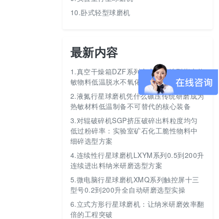
10.卧式轻型球磨机
最新内容
1.
真空干燥箱DZF系列六大型号选型指南热
敏物料低温脱水不氧化
2.
液氮行星球磨机凭什么碾压传统研磨成为
热敏材料低温制备不可替代的核心装备
3.
对辊破碎机SGP挤压破碎出料粒度均匀
低过粉碎率：实验室矿石化工脆性物料中
细碎选型方案
4.
连续性行星球磨机LXYM系列0.5到200升
连续进出料纳米研磨选型方案
5.
微电脑行星球磨机XMQ系列触控屏十三
型号0.2到200升全自动研磨选型实操
6.
立式方形行星球磨机：让纳米研磨效率翻
倍的工程突破