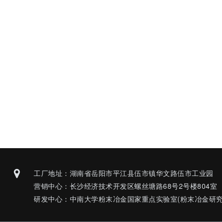
工厂地址：湖南省岳阳市平江县伍市镇华文路伍市工业园
营销中心：长沙经济技术开发区螺丝塘路68号2号楼804室
研发中心：中南大学粉末冶金国家重点实验室(粉末冶金研究