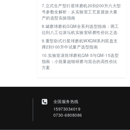
7.
立式生产型行星球磨机20到200升六大型
号参数全解析：从实验室工艺直接放大量
产的选型实操指南
8.
罐磨球磨机GQM全系列选型指南：两工
位到八工位滚坛机实验室研磨性价比之选
9.
重型卧式行星球磨机WXQM系列双盘支
撑2到100升中试量产选型指南
10.
实验室滚筒球磨机QM-5与QM-15选型
指南：小批量超细研磨与混合的高性价比
方案
全国服务热线
15973034019
0730-6808086