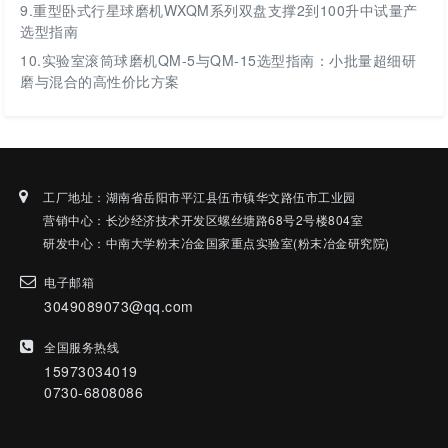
9.
重型卧式行星球磨机WXQM系列双盘支撑2到100升中试量产
选型指南
10.
实验室滚筒球磨机QM-5与QM-15选型指南：小批量超细研
磨与混合的高性价比方案
工厂地址：湖南省岳阳市平江县伍市镇华文路伍市工业园
营销中心：长沙经济技术开发区螺丝塘路68号2号楼804室
研发中心：中南大学粉末冶金国家重点实验室(粉末冶金研究院)
电子邮箱
3049089073@qq.com
全国服务热线
15973034019
0730-6808086