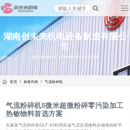
TENCAN
湖南创未来机电设备制造有限公
司
湖南创未来机电 - 特种材料专用设备提供商
首页
标签列表
气流粉碎机
气流粉碎机5微米超微粉碎零污染加工
热敏物料首选方案
实验室气流粉碎机QLF-50利用高速气流实现物料自碰撞粉碎平