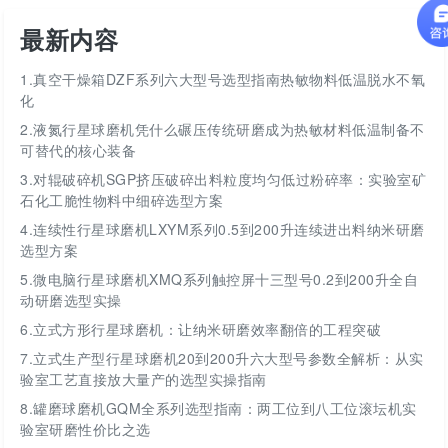
最新内容
1.
真空干燥箱DZF系列六大型号选型指南热敏物料低温脱水不氧
化
2.
液氮行星球磨机凭什么碾压传统研磨成为热敏材料低温制备不
可替代的核心装备
3.
对辊破碎机SGP挤压破碎出料粒度均匀低过粉碎率：实验室矿
石化工脆性物料中细碎选型方案
4.
连续性行星球磨机LXYM系列0.5到200升连续进出料纳米研磨
选型方案
5.
微电脑行星球磨机XMQ系列触控屏十三型号0.2到200升全自
动研磨选型实操
6.
立式方形行星球磨机：让纳米研磨效率翻倍的工程突破
7.
立式生产型行星球磨机20到200升六大型号参数全解析：从实
验室工艺直接放大量产的选型实操指南
8.
罐磨球磨机GQM全系列选型指南：两工位到八工位滚坛机实
验室研磨性价比之选