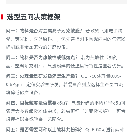
选型五问决策框架
问一：物料是否对金属离子污染敏感？
若敏感（如电子陶
瓷、荧光粉、医药原料），优先选择刚玉陶瓷内衬的气流粉
碎机或非金属磨介的研磨设备。
问二：物料是否为热敏性或低熔点？
若为热敏性（如药
品、塑料填充剂），气流粉碎的低温运行特性是显著优势。
问三：处理量是研发级还是生产级？
QLF-50处理量0.05-
0.5Kg/h，定位实验室研发，若需量产则应选择生产型气流
粉碎或砂磨设备。
问四：目标粒度是否需要<5μ？
气流粉碎的平均粒径<5μ可
满足大多数超微粉体需求，若需更细（如亚微米级），可考
虑搅拌球磨或砂磨工艺配套。
问五：是否需要两种以上物料共粉碎？
QLF-50可进行两种