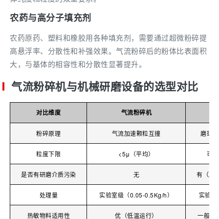
农药与高分子填充剂
农药原药、塑料和橡胶用各种填充剂，需要通过超微粉碎提
高悬浮率、分散性和补强效果。气流粉碎后的粉体比表面积
大，与基体的相容性和分散性显著提升。
气流粉碎机与机械研磨设备的选型对比
对比维度
气流粉碎机
行
粉碎原理
气流加速颗粒互撞
磨球机
粒度下限
<5μ（平均）
可达
是否有研磨介质污染
无
有（磨
处理量
实验室级（0.05-0.5Kg/h）
实验室
热敏物料适用性
优（低温运行）
一般（