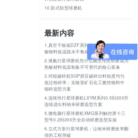
10.卧式轻型球磨机
最新内容
1.
真空干燥箱DZF系列六大型号选型指南热
敏物料低温脱水不氧化
2.
液氮行星球磨机凭什么碾压传统研磨成为
热敏材料低温制备不可替代的核心装备
3.
对辊破碎机SGP挤压破碎出料粒度均匀
低过粉碎率：实验室矿石化工脆性物料中
细碎选型方案
4.
连续性行星球磨机LXYM系列0.5到200升
连续进出料纳米研磨选型方案
5.
微电脑行星球磨机XMQ系列触控屏十三
型号0.2到200升全自动研磨选型实操
6.
立式方形行星球磨机：让纳米研磨效率翻
倍的工程突破