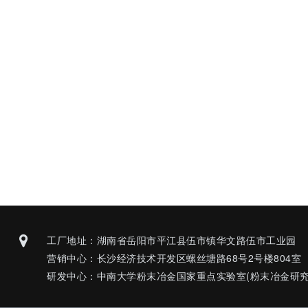
工厂地址：湖南省岳阳市平江县伍市镇华文路伍市工业园
营销中心：长沙经济技术开发区螺丝塘路68号2号楼804室
研发中心：中南大学粉末冶金国家重点实验室(粉末冶金研究