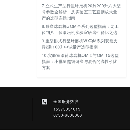
7.
立式生产型行星球磨机20到200升六大型
号参数全解析：从实验室工艺直接放大量
产的选型实操指南
8.
罐磨球磨机GQM全系列选型指南：两工
位到八工位滚坛机实验室研磨性价比之选
9.
重型卧式行星球磨机WXQM系列双盘支
撑2到100升中试量产选型指南
10.
实验室滚筒球磨机QM-5与QM-15选型
指南：小批量超细研磨与混合的高性价比
方案
全国服务热线
15973034019
0730-6808086