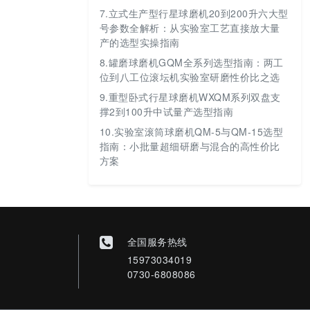
7.
立式生产型行星球磨机20到200升六大型
号参数全解析：从实验室工艺直接放大量
产的选型实操指南
8.
罐磨球磨机GQM全系列选型指南：两工
位到八工位滚坛机实验室研磨性价比之选
9.
重型卧式行星球磨机WXQM系列双盘支
撑2到100升中试量产选型指南
10.
实验室滚筒球磨机QM-5与QM-15选型
指南：小批量超细研磨与混合的高性价比
方案
全国服务热线
15973034019
0730-6808086