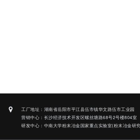
工厂地址：湖南省岳阳市平江县伍市镇华文路伍市工业园
营销中心：长沙经济技术开发区螺丝塘路68号2号楼804室
研发中心：中南大学粉末冶金国家重点实验室(粉末冶金研究