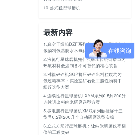
10.卧式轻型球磨机
最新内容
1.
真空干燥箱DZF系列六大型号选型指南热
敏物料低温脱水不氧化
2.
液氮行星球磨机凭什么碾压传统研磨成为
热敏材料低温制备不可替代的核心装备
3.
对辊破碎机SGP挤压破碎出料粒度均匀
低过粉碎率：实验室矿石化工脆性物料中
细碎选型方案
4.
连续性行星球磨机LXYM系列0.5到200升
连续进出料纳米研磨选型方案
5.
微电脑行星球磨机XMQ系列触控屏十三
型号0.2到200升全自动研磨选型实操
6.
立式方形行星球磨机：让纳米研磨效率翻
倍的工程突破