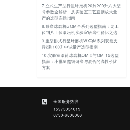
7.
立式生产型行星球磨机20到200升六大型
号参数全解析：从实验室工艺直接放大量
产的选型实操指南
8.
罐磨球磨机GQM全系列选型指南：两工
位到八工位滚坛机实验室研磨性价比之选
9.
重型卧式行星球磨机WXQM系列双盘支
撑2到100升中试量产选型指南
10.
实验室滚筒球磨机QM-5与QM-15选型
指南：小批量超细研磨与混合的高性价比
方案
全国服务热线
15973034019
0730-6808086