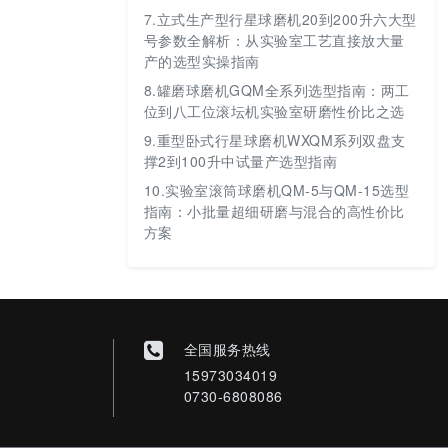
7.
立式生产型行星球磨机20到200升六大型
号参数全解析：从实验室工艺直接放大量
产的选型实操指南
8.
罐磨球磨机GQM全系列选型指南：两工
位到八工位滚坛机实验室研磨性价比之选
9.
重型卧式行星球磨机WXQM系列双盘支
撑2到100升中试量产选型指南
10.
实验室滚筒球磨机QM-5与QM-15选型
指南：小批量超细研磨与混合的高性价比
方案
全国服务热线
15973034019
0730-6808086