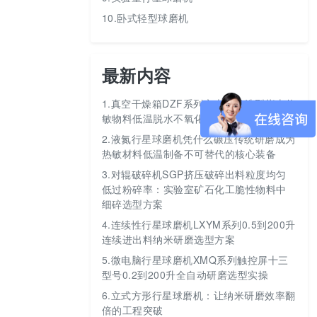
10.卧式轻型球磨机
最新内容
1.
真空干燥箱DZF系列六大型号选型指南热
敏物料低温脱水不氧化
2.
液氮行星球磨机凭什么碾压传统研磨成为
热敏材料低温制备不可替代的核心装备
3.
对辊破碎机SGP挤压破碎出料粒度均匀
低过粉碎率：实验室矿石化工脆性物料中
细碎选型方案
4.
连续性行星球磨机LXYM系列0.5到200升
连续进出料纳米研磨选型方案
5.
微电脑行星球磨机XMQ系列触控屏十三
型号0.2到200升全自动研磨选型实操
6.
立式方形行星球磨机：让纳米研磨效率翻
倍的工程突破