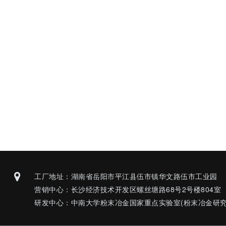
工厂地址：湖南省岳阳市平江县伍市镇华文路伍市工业园
营销中心：长沙经济技术开发区螺丝塘路68号2号楼804室
研发中心：中南大学粉末冶金国家重点实验室(粉末冶金研究