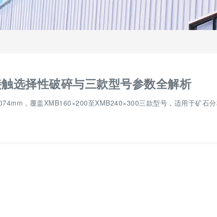
接触选择性破碎与三款型号参数全解析
4mm，覆盖XMB160×200至XMB240×300三款型号，适用于矿石