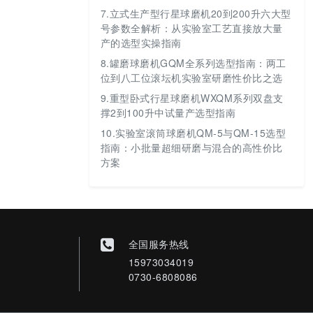
7.
立式生产型行星球磨机20到200升六大型
号参数全解析：从实验室工艺直接放大量
产的选型实操指南
8.
罐磨球磨机GQM全系列选型指南：两工
位到八工位滚坛机实验室研磨性价比之选
9.
重型卧式行星球磨机WXQM系列双盘支
撑2到100升中试量产选型指南
10.
实验室滚筒球磨机QM-5与QM-15选型
指南：小批量超细研磨与混合的高性价比
方案
全国服务热线
15973034019
0730-6808086