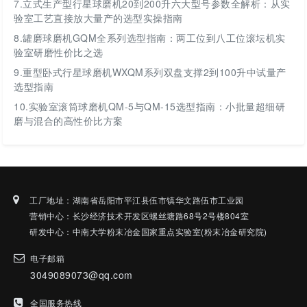
7.
立式生产型行星球磨机20到200升六大型号参数全解析：从实
验室工艺直接放大量产的选型实操指南
8.
罐磨球磨机GQM全系列选型指南：两工位到八工位滚坛机实
验室研磨性价比之选
9.
重型卧式行星球磨机WXQM系列双盘支撑2到100升中试量产
选型指南
10.
实验室滚筒球磨机QM-5与QM-15选型指南：小批量超细研
磨与混合的高性价比方案
工厂地址：湖南省岳阳市平江县伍市镇华文路伍市工业园
营销中心：长沙经济技术开发区螺丝塘路68号2号楼804室
研发中心：中南大学粉末冶金国家重点实验室(粉末冶金研究院)
电子邮箱
3049089073@qq.com
全国服务热线