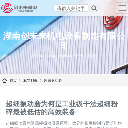
TENCAN
湖南创未来机电设备制造有限公
司
湖南创未来机电 - 特种材料专用设备提供商
首页
标签列表
超细振动磨
超细振动磨为何是工业级干法超细粉
碎最被低估的高效装备
超细振动磨凭借高频振动研磨原理、优异的细度控制与宽泛的物