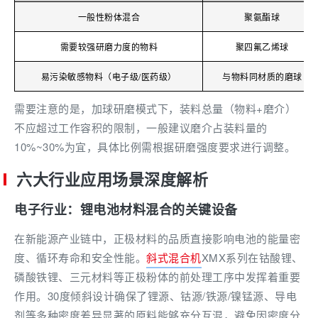
一般性粉体混合
聚氨酯球
需要较强研磨力度的物料
聚四氟乙烯球
易污染敏感物料（电子级/医药级）
与物料同材质的磨球
需要注意的是，加球研磨模式下，装料总量（物料+磨介）
不应超过工作容积的限制，一般建议磨介占装料量的
10%~30%为宜，具体比例需根据研磨强度要求进行调整。
六大行业应用场景深度解析
电子行业：锂电池材料混合的关键设备
在新能源产业链中，正极材料的品质直接影响电池的能量密
度、循环寿命和安全性能。
斜式混合机
XMX系列在钴酸锂、
磷酸铁锂、三元材料等正极粉体的前处理工序中发挥着重要
作用。30度倾斜设计确保了锂源、钴源/铁源/镍锰源、导电
剂等多种密度差异显著的原料能够充分互混，避免因密度分