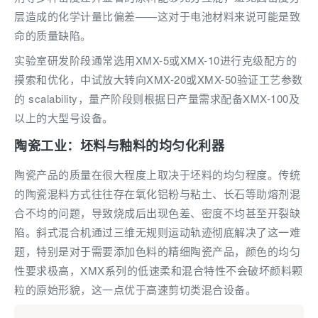
层造成的化学计量比偏差——这对于电池材料来说可能是致
命的质量缺陷。
实验室研发阶段通常选用XMX-5或XMX-10进行克级配方的
摸索和优化，中试放大转向XMX-20或XMX-50验证工艺参数
的 scalability，量产阶段则根据日产量需求配备XMX-100及
以上的大型号设备。
陶瓷工业：坯料与釉料的均匀化利器
陶瓷产品的质量在很大程度上取决于坯料的均匀程度。传统
的陶瓷混料方式往往存在氧化铝粉与粘土、长石等助熔剂混
合不均的问题，导致烧成后出现色差、密度不均甚至开裂缺
陷。斜式混合机通过三维无规则运动轨迹彻底解决了这一难
题，特别是对于需要添加色料的精细陶瓷产品，颜色的均匀
性要求极高，XMX系列的低速柔和混合特性不会破坏颜料颗
粒的原始形貌，这一点优于高速剪切类混合设备。