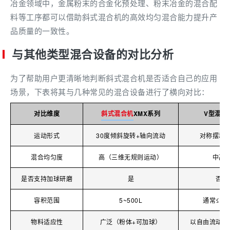
冶金领域中，金属粉末的合金化预处理、粉末冶金的混合配
料等工序都可以借助斜式混合机的高效均匀混合能力提升产
品质量的一致性。
与其他类型混合设备的对比分析
为了帮助用户更清晰地判断斜式混合机是否适合自己的应用
场景，下表将其与几种常见的混合设备进行了横向对比：
对比维度
斜式混合机
XMX系列
V型混合
运动形式
30度倾斜旋转+轴向流动
对称摆动
混合均匀度
高（三维无规则运动）
中高
是否支持加球研磨
是
否
容积范围
5~500L
通常≤20
物料适应性
广泛（粉体+可加球）
以自由流动粉