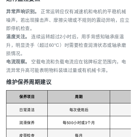
异常声响识别。
正常运转应仅有减速机和电机的平稳机械
噪声，若出现撞击声、摩擦尖啸或不规则的震动异响，应立
即停机检查。
温度关注。
连续运转超过2小时后，用手背感知轴承座温
升，明显烫手（超过60℃）时需要检查润滑状态或轴承磨
损情况。
电流观察。
空载电流和负载电流应在铭牌标定范围内，电
流异常升高可能表明物料装填过量或有机械卡滞。
维护保养周期建议
保养项目
周期
日常清洁
每次使用后
润滑保养
每500小时或3个月
皮带检查
每月