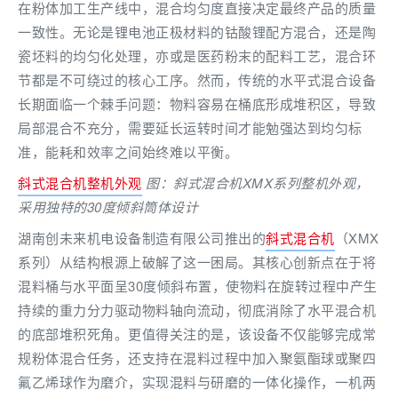
在粉体加工生产线中，混合均匀度直接决定最终产品的质量
一致性。无论是锂电池正极材料的钴酸锂配方混合，还是陶
瓷坯料的均匀化处理，亦或是医药粉末的配料工艺，混合环
节都是不可绕过的核心工序。然而，传统的水平式混合设备
长期面临一个棘手问题：物料容易在桶底形成堆积区，导致
局部混合不充分，需要延长运转时间才能勉强达到均匀标
准，能耗和效率之间始终难以平衡。
斜式混合机整机外观
图：斜式混合机XMX系列整机外观，
采用独特的30度倾斜筒体设计
湖南创未来机电设备制造有限公司推出的
斜式混合机
（XMX
系列）从结构根源上破解了这一困局。其核心创新点在于将
混料桶与水平面呈30度倾斜布置，使物料在旋转过程中产生
持续的重力分力驱动物料轴向流动，彻底消除了水平混合机
的底部堆积死角。更值得关注的是，该设备不仅能够完成常
规粉体混合任务，还支持在混料过程中加入聚氨酯球或聚四
氟乙烯球作为磨介，实现混料与研磨的一体化操作，一机两