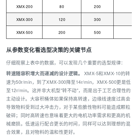
XMX-200
80
200
3
XMX-300
120
300
4
XMX-500
200
500
7.
从参数变化看选型决策的关键节点
仔细观察上表中的数据，可以发现几个重要的选型规律：
转速随容积增大而递减的设计逻辑。
XMX-5和XMX-10的转
速为50r/min，到了XMX-300降至14r/min，XMX-500更是低
至12r/min。这并非大机型"转不动"，而是出于工艺合理性的
主动设计。大容积桶体如果保持高转速，边缘线速度过高会
导致物料受到过大冲击力，对于某些脆性物料可能造成颗粒
破碎；同时高转速也意味着更大的电机功率需求和更高的机
械磨损。低速运行配合更长的时间，同样可以达到理想的混
合效果，且对物料的温和性更好。