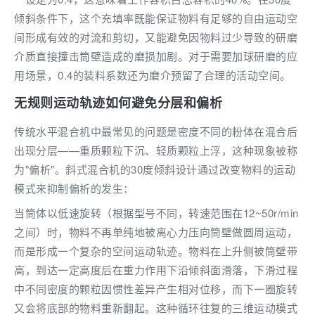
倾斜条件下，这个充填率既能保证物料有足够的自由运动空
间形成有效的对流和剪切，又能避免因物料过少导致的研磨
介质直接撞击筒壁造成的磨损加剧。对于需要加球研磨的应
用场景，0.4的装料系数还为磨介预留了合理的活动空间。
无规则运动轨迹如何避免分层和偏析
传统水平混合机中最常见的问题是密度不同的粉体在混合后
出现分层——重质颗粒下沉、轻质颗粒上浮，这种现象被称
为"偏析"。斜式混合机的30度倾斜设计通过改变物料的运动
模式来抑制偏析的发生：
当筒体以低速旋转（根据型号不同，转速范围在12~50r/min
之间）时，物料不再单纯地被离心力压向筒壁做圆周运动，
而是形成一个复杂的空间运动轨迹。物料在上升侧被筒壁带
高，到达一定高度后在重力作用下沿倾斜面滑落，下滑过程
中不同密度的颗粒因惯性差异产生相对位移，而下一圈旋转
又会将底部的物料重新翻起。这种循环往复的三维运动模式