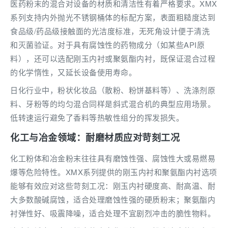
医药粉末的混合对设备的材质和清洁性有着严格要求。XMX
系列支持内外抛光不锈钢桶体的标配方案，表面粗糙度达到
食品级/药品级接触面的光洁度标准，无死角设计便于清洗
和灭菌验证。对于具有腐蚀性的药物成分（如某些API原
料），还可以选配刚玉内衬或聚氨酯内衬，既保证混合过程
的化学惰性，又延长设备使用寿命。
日化行业中，粉状化妆品（散粉、粉饼基料等）、洗涤剂原
料、牙粉等的均匀混合同样是斜式混合机的典型应用场景。
低转速运行避免了香料等热敏性组分的挥发损失。
化工与冶金领域：耐磨材质应对苛刻工况
化工粉体和冶金粉末往往具有磨蚀性强、腐蚀性大或易燃易
爆等危险特性。XMX系列提供的刚玉内衬和聚氨酯内衬选项
能够有效应对这些苛刻工况：刚玉内衬硬度高、耐高温、耐
大多数酸碱腐蚀，适合处理磨蚀性强的硬质粉末；聚氨酯内
衬弹性好、吸震降噪，适合处理不宜剧烈冲击的脆性物料。