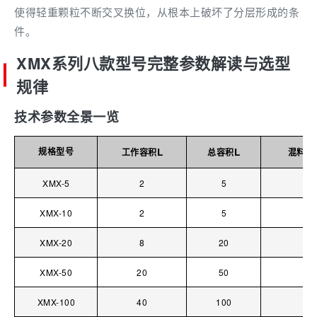
使得轻重颗粒不断交叉换位，从根本上破坏了分层形成的条
件。
XMX系列八款型号完整参数解读与选型
规律
技术参数全景一览
规格型号
L
L
工作容积
总容积
混料功
XMX-5
2
5
0.
XMX-10
2
5
0.
XMX-20
8
20
0.
XMX-50
20
50
1.
XMX-100
40
100
1.