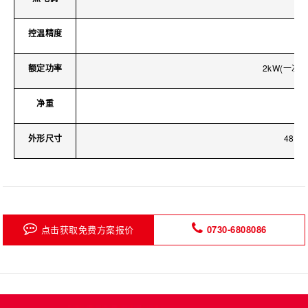
控温精度
额定功率
2kW(一次
净重
外形尺寸
480X
点击获取免费方案报价
0730-6808086