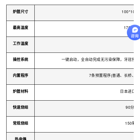
炉膛尺寸
100*10
最高温度
1700
工作温度
操控系统
一键启动，全自动完成无污染保障，牙冠预烘
内置程序
7条预置程序(普通、长桥、半
炉膛材料
日本进口炉
快速烧结
90分钟
常规烧结
150颗
热电偶