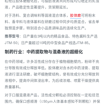
粒经过胶体磨细化后，与脂肪液滴共同形成均匀稳定的乳浊
液，产品稳定性显著提升，货架期延长。
对于汤料、复合调味料等固液混合体系，
胶体磨
可将粉末
料、香辛料与液体基料在研磨过程中同步均质混合，省去单
独预混步骤，特别适合小品类调味品的连续化生产。
推荐型号
：日产量在3吨以内的精品食品、特色酱料生产选
JTM-50；日产量超过10吨的中型食品产线选JTM-85。
制药行业：中药提取物与混悬液的超细化
在中药领域，许多活性成分存在于植物细胞壁内，粉碎不充
分导致有效成分释放率低。胶体磨对含水的中药浸膏、提取
液进行湿法研磨，破坏细胞壁结构，使有效成分充分释放到
液相中，提高中间体浸出率，为后续浓缩、喷雾干燥提供高
质量基料。
对于口服混悬液产品，活性成分颗粒必须控制在一定粒径范
围内，确保口感顺滑（≤50μm人体基本感知不到颗粒）并保