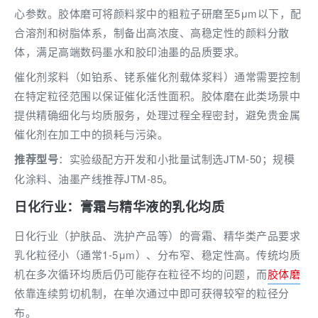
心参数。胶体磨可将颜料浆中的粗粒子研磨至5μm以下，配
合溶剂和树脂体系，制备出高浓度、高稳定性的颜料分散
体，满足高端数码墨水和胶印油墨的品质要求。
催化剂浆料（如铂系、铑系催化剂载体浆料）通常需要控制
在特定粒径范围以保证催化活性面积。胶体磨在此类场景中
提供精确细化与均质服务，处理过程全程密封，避免贵金属
催化剂在加工中的损耗与污染。
推荐型号
：实验级配方开发和小批量试制选JTM-50；规模
化涂料、油墨产线推荐JTM-85。
日化行业：膏霜与精华液的乳化均质
日化行业（护肤品、洗护产品等）的膏霜、精华类产品要求
乳化粒径小（通常1-5μm）、分布窄、稳定性高。传统均质
机在多次循环均质后仍可能存在粒径不均的问题，而
胶体磨
依靠连续剪切机制，在单次通过中即可获得较窄的粒径分
布。