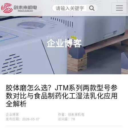
TENCAN Blog
企业博客
胶体磨怎么选？JTM系列两款型号参
数对比与食品制药化工湿法乳化应用
全解析
企业博客
作者：创未来机电
发布日期：2026-05-07
访问量：
78