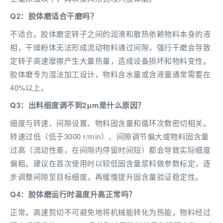
Q2：胶体磨适合干磨吗？
不适合。胶体磨定转子之间的润滑和散热依赖物料本身的液
相，干燥粉体无法形成流动物料通过间隙，强行干磨会导致
定转子高速摩擦产生大量热量，造成设备损坏和物料变性。
胶体磨专为湿法加工设计，物料含水量或含液量通常需要在
40%以上。
Q3：出料细度调不到2μm是什么原因？
细度与转速、间隙设置、物料固含量和循环次数密切相关。
转速过低（低于3000 r/min）、间隙调节偏大或物料固含量
过高（流动性差，在间隙内停留时间短）都会导致实际细度
偏粗。建议在首次使用时以较低固含量浆料做参数标定，逐
步调整间隙至目标细度，再缓慢提升固含量验证稳定性。
Q4：胶体磨运行时温度升高正常吗？
正常。高速剪切不可避免地将机械能转化为热能，物料经过