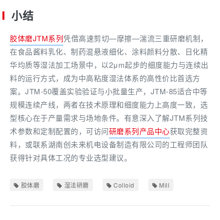
小结
胶体磨JTM系列
凭借高速剪切—摩擦—湍流三重研磨机制，
在食品酱料乳化、制药混悬液细化、涂料颜料分散、日化精
华均质等湿法加工场景中，以2μm起步的细度能力与连续出
料的运行方式，成为中高粘度湿法体系的高性价比首选方
案。JTM-50覆盖实验验证与小批量生产，JTM-85适合中等
规模连续产线，两者在技术原理和细度能力上高度一致，选
型核心在于产量需求与场地条件。有意深入了解JTM系列技
术参数和定制配置的，可访问
研磨系列产品中心
获取完整资
料，或联系湖南创未来机电设备制造有限公司的工程师团队
获得针对具体工况的专业选型建议。
胶体磨
湿法研磨
Colloid
Mill