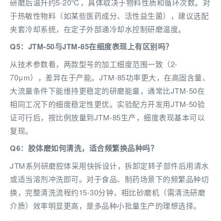
研磨后温升约5-20℃，具体取决于物料性质和循环次数。对
于热敏性物料（如某些医药成分、活性益生菌），建议选配
夹套冷却系统，在定子外部通冷却水控制研磨温度。
Q5：JTM-50与JTM-85在细度表现上有区别吗？
从技术参数看，两款型号的加工细度范围一致（2-
70μm），差异在于产能。JTM-85功率更大，在高固含量、
大流量条件下能维持更稳定的研磨能量，通常比JTM-50在
相同工况下的细度稳定性更优。实验配方开发用JTM-50验
证可行后，按比例放量到JTM-85生产，细度表现基本可以
复现。
Q6：胶体磨如何清洗，适合频繁换品种吗？
JTM系列研磨腔体采用快拆设计，拆卸定转子部件后用清水
或适当溶剂冲洗即可。对于食品、制药场景下的频繁品种切
换，完整清洗流程约15-30分钟，相比砂磨机（需清洗研磨
介质）效率明显更高，是多品种小批量生产的理想选择。