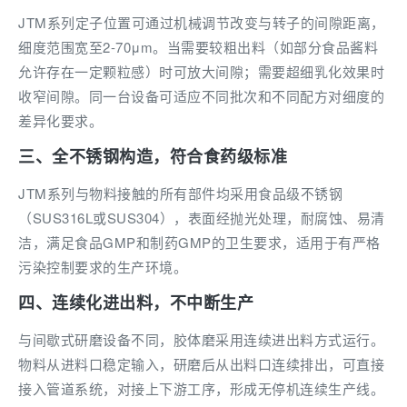
JTM系列定子位置可通过机械调节改变与转子的间隙距离，
细度范围宽至2-70μm。当需要较粗出料（如部分食品酱料
允许存在一定颗粒感）时可放大间隙；需要超细乳化效果时
收窄间隙。同一台设备可适应不同批次和不同配方对细度的
差异化要求。
三、全不锈钢构造，符合食药级标准
JTM系列与物料接触的所有部件均采用食品级不锈钢
（SUS316L或SUS304），表面经抛光处理，耐腐蚀、易清
洁，满足食品GMP和制药GMP的卫生要求，适用于有严格
污染控制要求的生产环境。
四、连续化进出料，不中断生产
与间歇式研磨设备不同，胶体磨采用连续进出料方式运行。
物料从进料口稳定输入，研磨后从出料口连续排出，可直接
接入管道系统，对接上下游工序，形成无停机连续生产线。