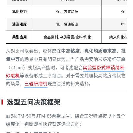
乳化能力
强，内置均质
强
清洗难度
低，快速拆洗
中
典型应用
食品酱料/中药浸膏/涂料/乳化
纳米乳化/注
从对比可以看出，胶体磨在
中高粘度、乳化均质要求高、批
量中等
的场景中具有明显优势。当产品需要纳米级精细研磨
（<1μm）或超高产能时，可考虑配合
实验型卧式棒销纳米
砂磨机
等设备形成工序组合。对于需要处理极高粘度膏状物
的场景，
三辊研磨机
是更合适的补充选择。
选型五问决策框架
面对JTM-50与JTM-85两款型号，结合工况特点按以下五个
维度逐一判断即可快速锁定选型方向：