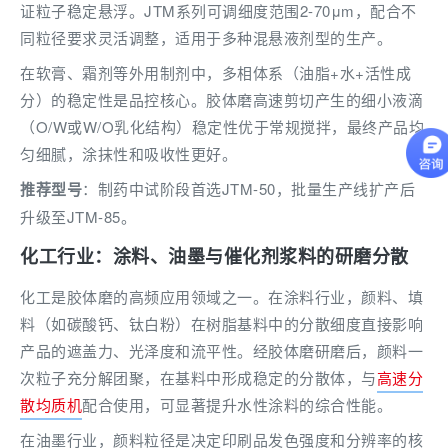
证粒子稳定悬浮。JTM系列可调细度范围2-70μm，配合不
同粒径要求灵活调整，适用于多种混悬液剂型的生产。
在软膏、霜剂等外用制剂中，多相体系（油脂+水+活性成
分）的稳定性是品控核心。胶体磨高速剪切产生的细小液滴
（O/W或W/O乳化结构）稳定性优于常规搅拌，最终产品均
匀细腻，涂抹性和吸收性更好。
推荐型号
：制药中试阶段首选JTM-50，批量生产线扩产后
升级至JTM-85。
化工行业：涂料、油墨与催化剂浆料的研磨分散
化工是胶体磨的高频应用领域之一。在涂料行业，颜料、填
料（如碳酸钙、钛白粉）在树脂基料中的分散细度直接影响
产品的遮盖力、光泽度和流平性。经胶体磨研磨后，颜料一
次粒子充分解团聚，在基料中形成稳定的分散体，与
高速分
散均质机
配合使用，可显著提升水性涂料的综合性能。
在油墨行业，颜料粒径是决定印刷品发色强度和分辨率的核