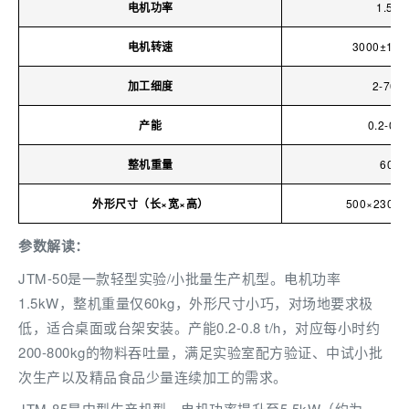
电机功率
1.5 k
电机转速
3000±100 
加工细度
2-70 
产能
0.2-0.8 
整机重量
60 k
外形尺寸（长×宽×高）
500×230×7
参数解读：
JTM-50是一款轻型实验/小批量生产机型。电机功率
1.5kW，整机重量仅60kg，外形尺寸小巧，对场地要求极
低，适合桌面或台架安装。产能0.2-0.8 t/h，对应每小时约
200-800kg的物料吞吐量，满足实验室配方验证、中试小批
次生产以及精品食品少量连续加工的需求。
JTM-85是中型生产机型，电机功率提升至5.5kW（约为