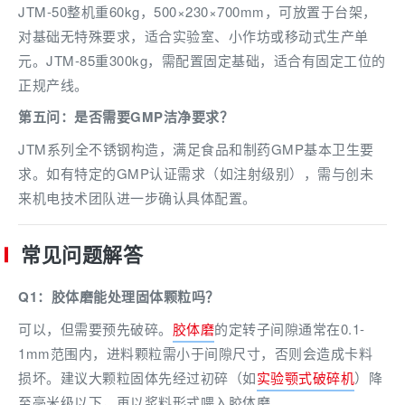
JTM-50整机重60kg，500×230×700mm，可放置于台架，
对基础无特殊要求，适合实验室、小作坊或移动式生产单
元。JTM-85重300kg，需配置固定基础，适合有固定工位的
正规产线。
第五问：是否需要GMP洁净要求？
JTM系列全不锈钢构造，满足食品和制药GMP基本卫生要
求。如有特定的GMP认证需求（如注射级别），需与创未
来机电技术团队进一步确认具体配置。
常见问题解答
Q1：胶体磨能处理固体颗粒吗？
可以，但需要预先破碎。
胶体磨
的定转子间隙通常在0.1-
1mm范围内，进料颗粒需小于间隙尺寸，否则会造成卡料
损坏。建议大颗粒固体先经过初碎（如
实验颚式破碎机
）降
至毫米级以下，再以浆料形式喂入胶体磨。