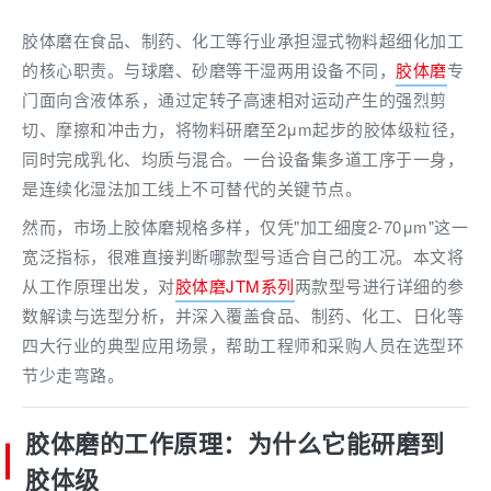
胶体磨在食品、制药、化工等行业承担湿式物料超细化加工
的核心职责。与球磨、砂磨等干湿两用设备不同，
胶体磨
专
门面向含液体系，通过定转子高速相对运动产生的强烈剪
切、摩擦和冲击力，将物料研磨至2μm起步的胶体级粒径，
同时完成乳化、均质与混合。一台设备集多道工序于一身，
是连续化湿法加工线上不可替代的关键节点。
然而，市场上胶体磨规格多样，仅凭"加工细度2-70μm"这一
宽泛指标，很难直接判断哪款型号适合自己的工况。本文将
从工作原理出发，对
胶体磨JTM系列
两款型号进行详细的参
数解读与选型分析，并深入覆盖食品、制药、化工、日化等
四大行业的典型应用场景，帮助工程师和采购人员在选型环
节少走弯路。
胶体磨的工作原理：为什么它能研磨到
胶体级