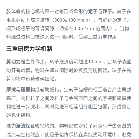
胶体磨的核心机构是一对锥形或盘形的
定子与转子
。转子在
电机驱动下高速旋转（3000±100 r/min），与静止的定子之
间形成极窄的可调间隙（通常在0.05-1mm范围内）。当物
料通过进料口被送入这一间隙时，受到三重力学作用：
三重研磨力学机制
剪切力
是主导作用。转子线速度可超过10 m/s，定转子表面
均开有齿槽，物料在通过间隙时被反复剪切撕裂，粒子在高
剪切场中迅速破碎细化。
摩擦与碰撞
构成辅助细化。定转子齿槽的相互啮合产生局部
高压，物料粒子之间及粒子与金属表面之间的摩擦和碰撞使
颗粒进一步减小，同时促进不相溶组分相互包覆，形成稳定
的乳化结构。
液力湍流
保证粒径均匀。物料经过定转子间隙时产生强烈的
湍流与空化效应，使粒子始终保持在高能扰动环境中，避免